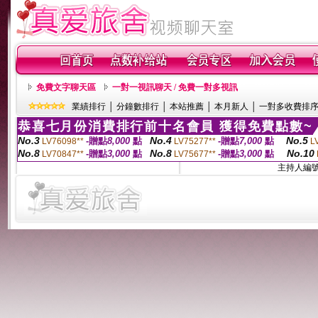
免費文字聊天區
一對一視訊聊天 / 免費一對多視訊
業績排行
│
分鐘數排行
│
本站推薦
│
本月新人
│
一對多收費排
恭喜七月份消費排行前十名會員 獲得免費點數~
No.3
No.4
No.5
-贈點
8,000
點
-贈點
7,000
點
LV76098**
LV75277**
L
No.8
No.8
No.10
-贈點
3,000
點
-贈點
3,000
點
LV70847**
LV75677**
主持人編