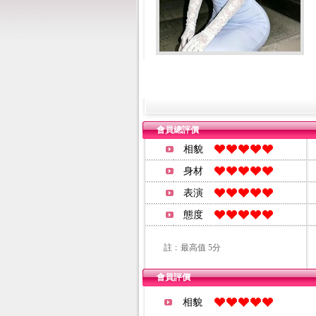
會員總評價
相貌
身材
表演
態度
註﹕最高值 5分
會員評價
相貌