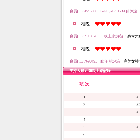
會員[ LV4545388 ] haliluya1231234 的評論
相貌
會員[ LV7710026 ] 一晚上 的評論：
身材太頂了
相貌
會員[ LV7690493 ] 默仔 的評論：
完美女神( 20
主持人最近30次上線記錄
項 次
1
20
2
20
3
20
4
5
20
6