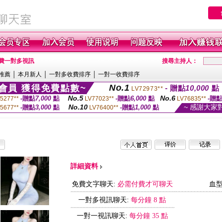
免費一對多視訊
搜尋主持人：
推薦
│
本月新人
│
一對多收費排序
│
一對一收費排序
No.1
會員 獲得免費點數~
- 贈點
10,000
點
LV72973**
No.5
No.6
-贈點
7,000
點
-贈點
6,000
點
-贈
5277**
LV77023**
LV76835**
No.10
~ 感謝大家
-贈點
3,000
點
-贈點
1,000
點
5677**
LV76400**
詳細資料
免費文字聊天:
必需付費才可聊天
血型
一對多視訊聊天:
每分鐘 8 點
一對一視訊聊天:
每分鐘 35 點