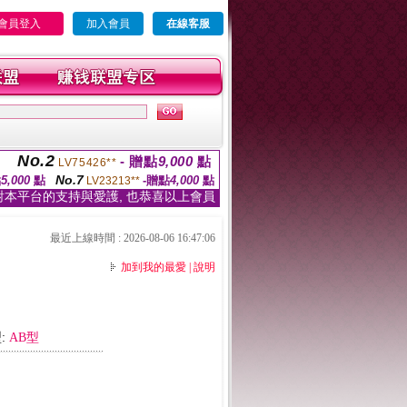
會員登入
加入會員
在線客服
No.2
- 贈點
9,000
點
LV75426**
No.7
點
5,000
點
-贈點
4,000
點
LV23213**
對本平台的支持與愛護, 也恭喜以上會員
最近上線時間 : 2026-08-06 16:47:06
加到我的最愛
|
說明
:
AB型